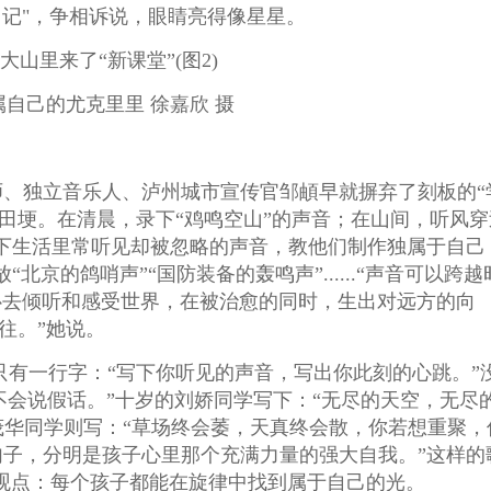
日记"，争相诉说，眼睛亮得像星星。
自己的尤克里里 徐嘉欣 摄
、独立音乐人、泸州城市宣传官邹頔早就摒弃了刻板的“
田埂。在清晨，录下“鸡鸣空山”的声音；在山间，听风穿
下生活里常听见却被忽略的声音，教他们制作独属于自己
北京的鸽哨声”“国防装备的轰鸣声”......“声音可以跨越
心去倾听和感受世界，在被治愈的同时，生出对远方的向
往。”她说。
有一行字：“写下你听见的声音，写出你此刻的心跳。”
不会说假话。”十岁的刘娇同学写下：“无尽的天空，无尽
茂华同学则写：“草场终会萎，天真终会散，你若想重聚，
不是句子，分明是孩子心里那个充满力量的强大自我。”这样的
的观点：每个孩子都能在旋律中找到属于自己的光。