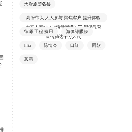
能
天府旅游名县
高管带头 人人参与 聚焦客户 提升体验
太平人寿“3·15”活动圆满收官 消保教育
律师 工程 费用
海藻绿眼膜
宣传触达千万人次
lilia
陈情令
口红
同款
国
颈霜
些
纳
维