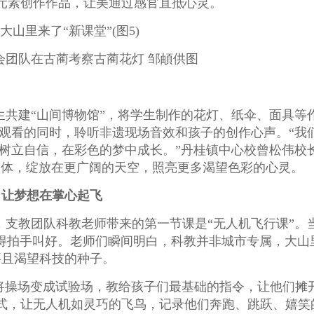
元素创作作品，让美通过感官直抵心灵。
会团队在古蔺考察古蔺花灯 邹頔供图
共建“山间博物馆”，将学生制作的花灯、纸伞、面具等
观看的同时，聆听非遗现场音效和孩子的创作心声。“我
树立自信，在彩色的梦中成长。”丹桂镇中心校曾松伟校
载体，绽放在更广阔的天空，照亮更多渴望色彩的心灵。
：让梦想在掌心起飞
支教团队科教老师带来的第一节课是“无人机飞行课”。
奋得拍手叫好。老师们瞬间明白，科教并非城市专属，大山
要且渴望科技的种子。
将操场变成试验场，教给孩子们最基础的指令，让他们摊
式，让无人机如灵巧的飞鸟，记录他们奔跑、跳跃、嬉笑