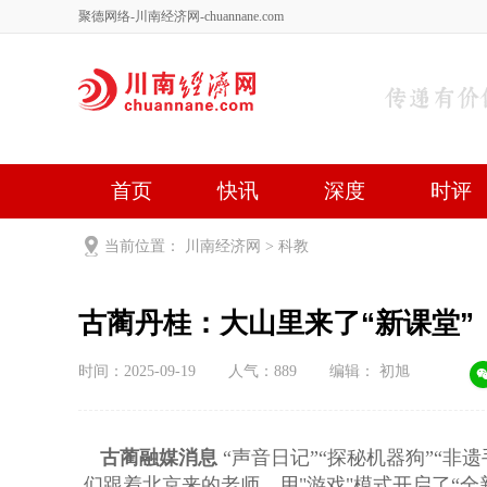
聚德网络-川南经济网-chuannane.com
首页
快讯
深度
时评
健康
文艺
关于我们
当前位置：
川南经济网
>
科教
古蔺丹桂：大山里来了“新课堂”
时间：2025-09-19
人气：
889
编辑： 初旭
古蔺融媒消息
“声音日记”“探秘机器狗”“非遗
们跟着北京来的老师，用"游戏"模式开启了“