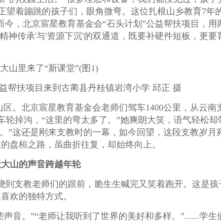
邱正望着蹦跳的孩子们，眼角微弯。这位扎根山乡教育7年
,而今，北京宸星教育基金会“石头计划”公益帮扶项目，用
精神传承'与'资源下沉'的双通道，既要补硬件短板，更要
益帮扶项目来到古蔺县丹桂镇岩湾小学 邱正 摄
区。北京宸星教育基金会老师们驾车1400公里，从云南
车轮掉沟，“这里的弯太多了。”她爽朗大笑，语气轻松却
了。”这还是刚来支教时的一幕，如今回望，这段支教岁月
过的盘桓之路，虽曲折往复，却始终向上。
让大山的声音跨越年轮
意绕到支教老师们的跟前，脆生生喊完又笑着跑开。这是孩
达喜欢的独特方式。
。”“老师让我听到了世界的美好和多样。”......学生