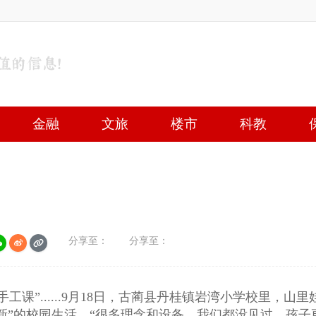
金融
文旅
楼市
科教
分享至：
分享至：
手工课”......9月18日，古蔺县丹桂镇岩湾小学校里，山里
全新”的校园生活。“很多理念和设备，我们都没见过，孩子