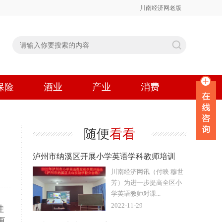
川南经济网老版
保险
酒业
产业
消费
随便
看看
泸州市纳溪区开展小学英语学科教师培训
川南经济网讯（付映 穆世
芳）为进一步提高全区小
学英语教师对课...
2022-11-29
娃
更