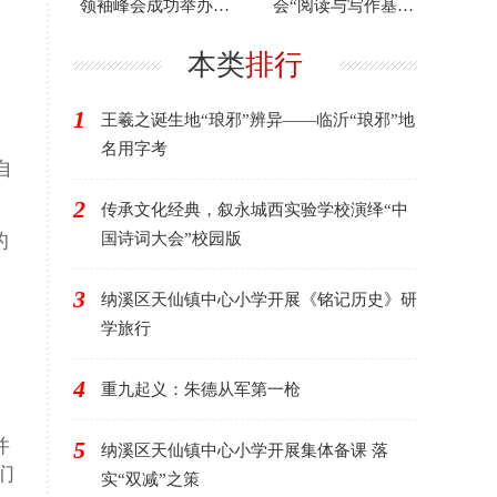
领袖峰会成功举办，
会“阅读与写作基
以“科技驱动可持
地”落户二郎大村中学
续”赋能
本类
排行
1
王羲之诞生地“琅邪”辨异——临沂“琅邪”地
名用字考
自
2
传承文化经典，叙永城西实验学校演绎“中
的
国诗词大会”校园版
3
纳溪区天仙镇中心小学开展《铭记历史》研
学旅行
4
重九起义：朱德从军第一枪
并
5
纳溪区天仙镇中心小学开展集体备课 落
们
实“双减”之策