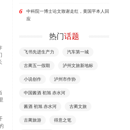
6
中科院一博士论文致谢走红，黄国平本人回
应
热门
话题
作
飞书先进生产力
汽车第一城
们
长
古蔺五一假期
泸州文旅新地标
小说创作
泸州市作协
当
中国酱酒 初旭 赤水河
里
酱酒 初旭 赤水河
古蔺文旅
开
古蔺旅游
得意之笔
的