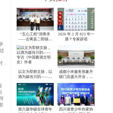
“五心工程”润青禾
2026 年 2 月 823 年一
——古蔺县二郎镇关
遇？专家辟谣
学
工委工作纪实
过
时
以文为犁耕文脉，以
成都小米服务形象升
酒为媒传川韵——专
级门店盛大开业，沉
访《中国酱酒文明
浸式互动体验与服务
没
史》作者
权益引
的
何
歌
第六届华硕全球青年
四川省青少年作家协