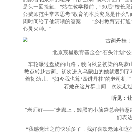
是头一回接触。”站在教学楼前，“90后”校长
公费师范生常常思考“教育的本质究竟是什么”
周时间给了他清晰的答案——"乡村教育要打通'
心灵火种。"
北京宸星教育基金会“石头计划”公
车轮碾过盘旋的山路，驶向秋意初染的乌蒙山
教点转赴古蔺。初次进入乌蒙山的她就遇到了
着韧劲儿。“如今我也算‘四进丹桂’的老司机
若她在这片群山间一次次走
听见：
"老师好——"走廊上，黝黑的小脑袋总会特
们表
“我感觉比之前快乐多了，我好喜欢老师和这些声音