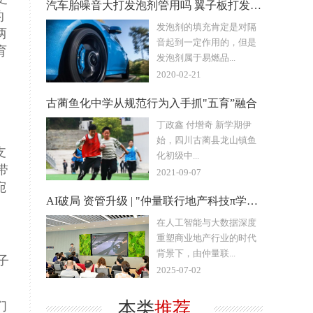
汽车胎噪音大打发泡剂管用吗 翼子板打发泡剂隔音吗
的
发泡剂的填充肯定是对隔
两
音起到一定作用的，但是
育
发泡剂属于易燃品...
2020-02-21
古蔺鱼化中学从规范行为入手抓"五育”融合
丁政鑫 付增奇 新学期伊
始，四川古蔺县龙山镇鱼
支
化初级中...
带
2021-09-07
宛
AI破局 资管升级 | "仲量联行地产科技π学院&
在人工智能与大数据深度
重塑商业地产行业的时代
背景下，由仲量联...
子
2025-07-02
本类
推荐
们