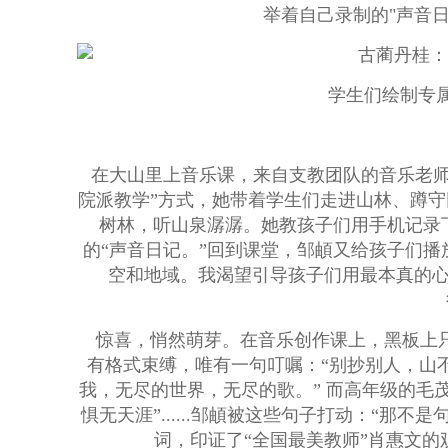
举着自己录制的"声音
学生们绘制专属
在大山里上音乐课，来自支教团队的音乐老师
院派教学”方式，她带着学生们走进山林、蹲守
树林，听山泉潺潺。她教孩子们用手机记录
的“声音日记。”回到课堂，邹頔又给孩子们播放“
空和地域。我渴望引导孩子们用最本真的
惊喜，悄然萌芽。在音乐创作课上，黑板上只
有格式束缚，唯有一句叮嘱：“别抄别人，山
我，无尽的世界，无尽的歌。” 而高年级的毛
惧无天涯”......邹頔被这些句子打动：“那
词，印证了“全国最美教师”肖惠文