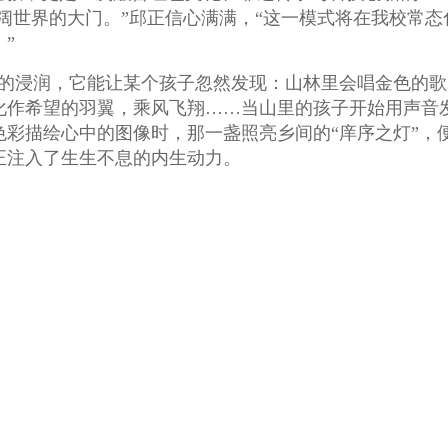
阔世界的大门。”邱正信心满满，“这一模式将在我校常态
”
流的浸润，它能让某个孩子忽然发现：山林里会唱金色的歌
化作希望的羽翼，乘风飞翔……当山里的孩子开始用声音
彩描绘心中的图像时，那一盏照亮乡间的“庠序之灯”，
正注入了生生不息的内生动力。