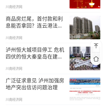
奖！
川南经济网
商品房烂尾，首付款和利
息能否拿回？连云港法院
这样判了
川南经济网
泸州恒大城项目停工 危机
四伏的恒大秦皇岛在建项
目备受
川南经济网
广泛征求意见 泸州加强房
地产突出信访问题治理
川南经济网