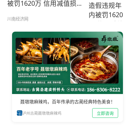
被罚1620万 信用减值损失
少
川南经济网
聂墩墩麻辣鸡，百年传承的古蔺经典特色美食！
立即咨询
泸州古蔺聂墩墩麻辣鸡