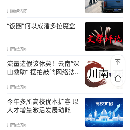
处罚引发的
川南经济网
“饭圈”何以成潘多拉魔盒
川南经济网
流量造假该休矣！云南“深
山救助” 摆拍敲响网络法
治警
川南经济网
今年多所高校优本扩容 以
人才增量激活发展动能
川南经济网