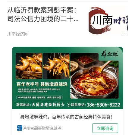
从临沂罚款案到彭宇案：
司法公信力困境的二十年
回响
川南经济网
聂墩墩麻辣鸡，百年传承的古蔺经典特色美食！
立即咨询
泸州古蔺聂墩墩麻辣鸡