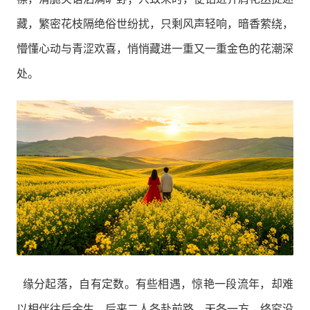
藏，繁密花枝隔绝俗世纷扰，只剩风声轻响，暗香萦绕，
懵懂心动与青涩欢喜，悄悄藏进一重又一重金色的花潮深
处。
缘分起落，自有定数。有些相遇，惊艳一段流年，却难
以相伴往后余生。后来二人各赴前路，天各一方，终究没