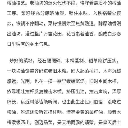
榨油技艺。老油坊的烟火代代不绝，恪守着最质朴的榨油
工序。菜籽经充分晾晒除湿，锁住本味，入铁锅柴火慢
炒，铁锅不停翻动，菜籽慢慢烘至焦黄熟透，醇厚油香漫
出油坊，漫过整片万亩花田，花香裹着油香，酿成白沙春
日里独有的乡土气息。
炒好的菜籽，经石碾碾碎、木桶蒸制、稻草箍饼压实，
一块块油饼整齐码进老旧木榨。匠人起落捶打，木声沉缓
悠远，光阴，也在一撞一歇里缓缓沉淀。旧时乡间木榨，
依靠粗壮撞杆反复撞击木楔，挤压出油，撞击声响，浑厚
绵长，远近村落皆能听闻，也由此生出民间俗语：没吃过
榨油，难道还没听过撞杆响。清亮金黄的菜籽油，顺着木
槽缓缓沥出，剔透晶莹，是天地雨露的馈赠，是皇天后土