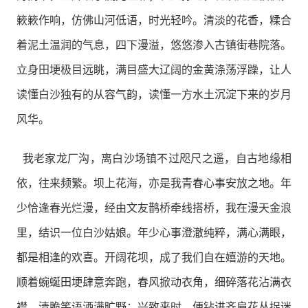
簌簌作响，仿佛山河低语，时光轻吟。清淡的花香，糅合
着泥土温润的气息，四下漫溢，悠悠渗入古镇街巷院落。
立身田埂极目远眺，满目盛大辽阔的金黄涤荡浮躁，让人
读懂白沙独有的从容气韵，读懂一方水土沉淀下来的岁月
风华。
我老家龙厂沟，离白沙场镇不过咫尺之遥，自古地缘相
依，往来频繁。坝上花海，亦是我青春心事安放之地。年
少恰逢春光烂漫，经由文友鹊桥牵线搭桥，我在漫天金浪
里，结识一位白沙姑娘。年少心事澄澈纯粹，满心满眼，
都是相逢的欢喜。开阔花坝，成了我们自在嬉游的天地。
顺着蜿蜒田埂肆意奔跑，春风掀动衣角，细碎落花沾满衣
襟，清脆笑语洒满旷野；兴致来时，便钻进齐肩花丛捉迷