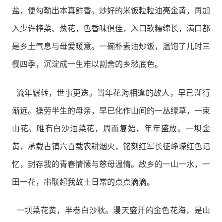
盐，便勾勒出本真鲜香。炒好的米饭粒粒油亮金黄，再加
入少许榨菜、葱花，色香味俱佳，入口软糯绵长，满口都
是乡土气息与母爱暖意。一碗朴素油炒饭，温饱了儿时三
餐四季，沉淀成一生难以割舍的乡愁底色。
流年辗转，世事更迭。当年花海相逢的故人，早已渐行
渐远。操劳半生的母亲，早已化作山间的一丛绿草，一束
山花。唯有白沙油菜花，周而复始，年年盛放。一坝金
黄，承载古镇六百载农耕烟火，铭刻红军长征峥嵘红色记
忆，封存我的青春情愫与慈母温情。故乡的一山一水，一
田一花，串联起我故土日常的点点滴滴。
一坝菜花黄，半卷白沙秋。漫天盛开的金色花海，是山