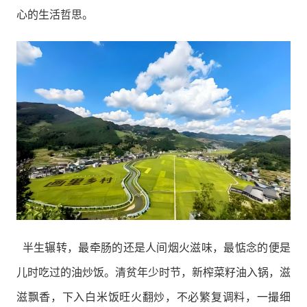
心的生活哲思。
半生辗转，最牵肠的还是人间烟火滋味，最惦念的便是
儿时吃过的油炒饭。清贫年少时节，新榨菜籽油入锅，滋
滋飘香，下入白米饭旺火翻炒，不必繁复调料，一撮细