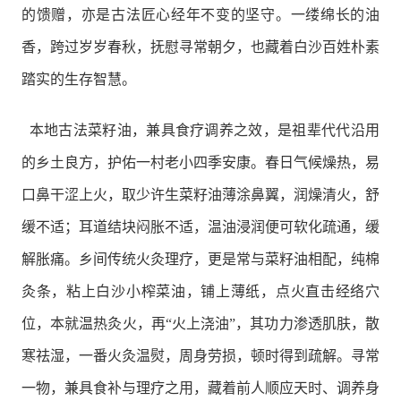
的馈赠，亦是古法匠心经年不变的坚守。一缕绵长的油
香，跨过岁岁春秋，抚慰寻常朝夕，也藏着白沙百姓朴素
踏实的生存智慧。
本地古法菜籽油，兼具食疗调养之效，是祖辈代代沿用
的乡土良方，护佑一村老小四季安康。春日气候燥热，易
口鼻干涩上火，取少许生菜籽油薄涂鼻翼，润燥清火，舒
缓不适；耳道结块闷胀不适，温油浸润便可软化疏通，缓
解胀痛。乡间传统火灸理疗，更是常与菜籽油相配，纯棉
灸条，粘上白沙小榨菜油，铺上薄纸，点火直击经络穴
位，本就温热灸火，再“火上浇油”，其功力渗透肌肤，散
寒祛湿，一番火灸温熨，周身劳损，顿时得到疏解。寻常
一物，兼具食补与理疗之用，藏着前人顺应天时、调养身