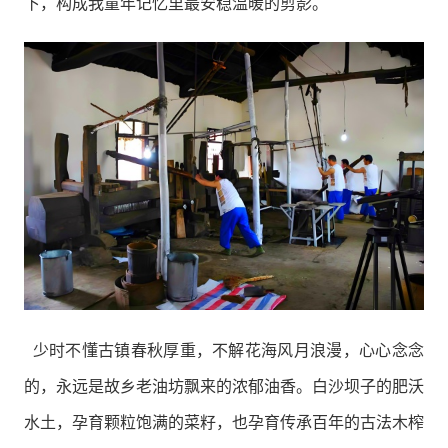
下，构成我童年记忆里最安稳温暖的剪影。
少时不懂古镇春秋厚重，不解花海风月浪漫，心心念念
的，永远是故乡老油坊飘来的浓郁油香。白沙坝子的肥沃
水土，孕育颗粒饱满的菜籽，也孕育传承百年的古法木榨