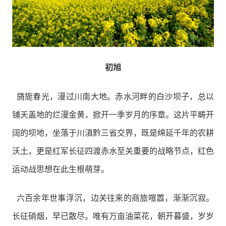
初旭
旖旎春光，漫过川南大地。赤水河畔的白沙坝子，总以
铺天盖地的烂漫金黄，掀开一季岁月的序章。这片平畴开
阔的坝地，坐落于川滇黔三省交界，既是绵延千年的农耕
沃土，更是红军长征四渡赤水至关重要的战略节点，红色
运动战思想在此生根萌芽。
六百余年世事浮沉，边关往来的商旅喧嚣，渐渐沉寂。
长征硝烟，早已散尽。唯有万亩油菜花，朝开暮盛，岁岁