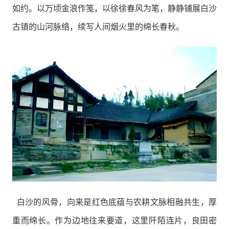
如约。以万顷金浪作笺，以徐徐春风为笔，静静铺展白沙
古镇的山河脉络，续写人间烟火里的绵长春秋。
白沙的风骨，向来是红色底蕴与农耕文脉相融共生，厚
重而绵长。作为边地往来要道，这里阡陌连片，良田密