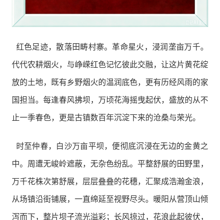
红色足迹，散落田畴村寨。革命星火，浸润垄亩万千。
代代农耕烟火，与峥嵘红色记忆彼此交融，让这片黄花绽
放的土地，既有乡野烟火的温润底色，更有历经风雨的家
国担当。每逢春风拂坝，万顷花海摇曳起伏，盛放的从不
止一季春色，更是古镇数百年沉淀下来的沧桑与荣光。
时至仲春，白沙万亩平坝，便彻底沉浸在无边的金黄之
中。周遭无峻岭遮蔽，无杂色纷乱。平整舒展的田野里，
万千花株次第舒展，层层叠叠的花穗，汇聚成浩瀚金浪，
从场镇沿街铺展，一直绵延至视野尽头。暖阳从营顶山倾
泻而下，整片坝子流光溢彩；长风掠过，花浪此起彼伏，