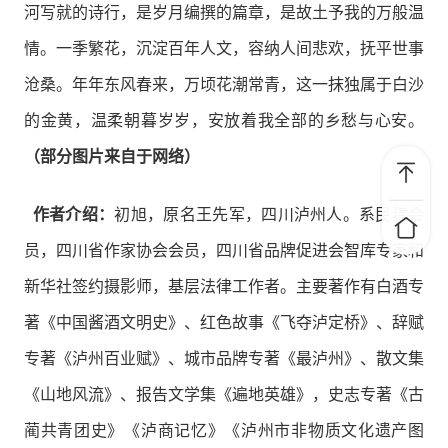
河写就的诗行，是岁月编撰的篇章，是故土予我的万般温
情。一季繁花，沉淀百年人文，容纳人间悲欢，抚平世事
沧桑。年年东风春来，万顷花潮常青，这一抹独属于白沙
的金黄，温柔朝暮岁岁，安放着我全部的乡愁与心安。
（部分图片来自于网络）
作者介绍：
初旭，原名王先军，四川泸州人。系民建会
员，四川省作家协会会员，四川省品牌促进会智库专家和
新华社签约摄影师，基层法律工作者。主要著作有白酒专
著《中国酱酒文明史》、红色故事《飞夺泸定桥》、辞赋
专著《泸州百业赋》、城市品牌专著《最泸州》、散文集
《山地风流》、报告文学集《遍地英雄》，史志专著《古
蔺共青团史》《泸商记忆》《泸州市非物质文化遗产图