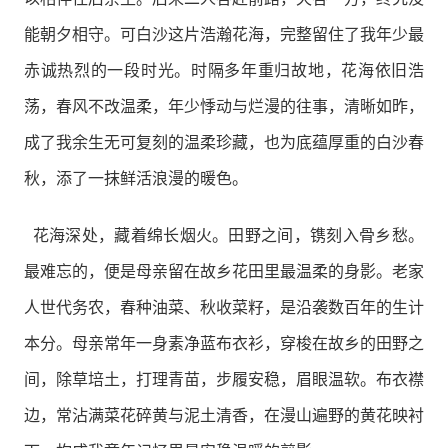
能朝夕相守。可白沙这片浩瀚花海，完整留住了我年少最
赤诚热烈的一段时光。时隔多年重归故地，花海依旧浩
荡，春风不改温柔，年少悸动与烂漫的往事，清晰如昨，
成了我余生无可复刻的温柔珍藏，也为底蕴厚重的白沙春
秋，添了一抹鲜活浪漫的暖色。
花海深处，藏着绵长烟火。田野之间，镌刻入骨乡愁。
最难忘的，便是母亲留在故乡花田里最温柔的身影。老家
人世代务农，春种油菜、秋收菜籽，是沿袭数百年的生计
本分。母亲常年一身素净蓝布衣衫，穿梭在故乡的田野之
间，除草培土，打理青苗，步履安稳，眉眼温软。布衣襟
边，常沾满菜花碎黄与泥土清香，在漫山遍野的黄花映衬